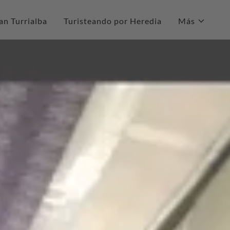
an Turrialba
Turisteando por Heredia
Más