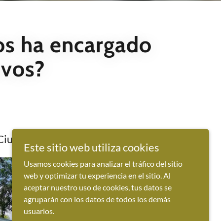
nos ha encargado
ivos?
Ciudad de San José
Este sitio web utiliza cookies
Usamos cookies para analizar el tráfico del sitio
web y optimizar tu experiencia en el sitio. Al
aceptar nuestro uso de cookies, tus datos se
agruparán con los datos de todos los demás
usuarios.